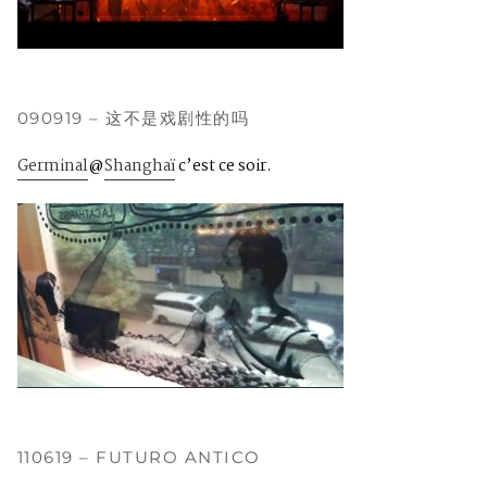
090919 – 这不是戏剧性的吗
Germinal
@
Shanghaï
c’est ce soir.
110619 – FUTURO ANTICO