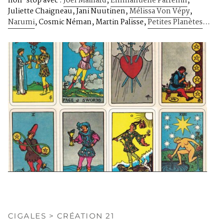
non-stop avec :
Joël Maillard
,
Emmanuelle Parrénin
,
Juliette Chaigneau, Jani Nuutinen,
Mélissa Von Vépy
,
Narumi
, Cosmic Néman, Martin Palisse,
Petites Planètes
…
CIGALES > CRÉATION 21