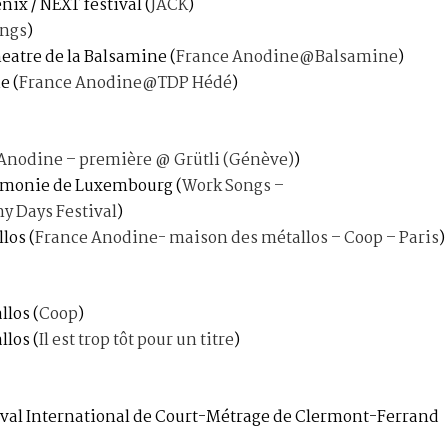
énix / NEXT festival
(
JACK
)
ngs
)
heatre de la Balsamine
(
France Anodine@Balsamine
)
he
(
France Anodine@TDP Hédé
)
Anodine – première @ Grütli (Génève)
)
armonie de Luxembourg
(
Work Songs –
 Days Festival
)
llos
(
France Anodine- maison des métallos – Coop – Paris
)
allos
(
Coop
)
allos
(
Il est trop tôt pour un titre
)
tival International de Court-Métrage de Clermont-Ferrand