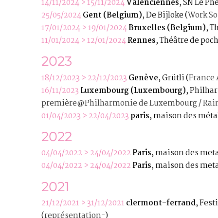
14/11/2024 > 15/11/2024
Valenciennes
, SN Le Ph
25/05/2024
Gent (Belgium)
, De Bijloke
(
Work So
17/01/2024 > 19/01/2024
Bruxelles (Belgium)
, T
11/01/2024 > 12/01/2024
Rennes
, Théâtre de poc
2023
18/12/2023 > 22/12/2023
Genève
, Grütli
(
France 
16/11/2023
Luxembourg (Luxembourg)
, Philh
première@Philharmonie de Luxembourg / Rainy
01/04/2023 > 22/04/2023
paris
, maison des méta
2022
04/04/2022 > 24/04/2022
Paris
, maison des met
04/04/2022 > 24/04/2022
Paris
, maison des met
2021
21/12/2021 > 31/12/2021
clermont-ferrand
, Fes
(
représentation-
)