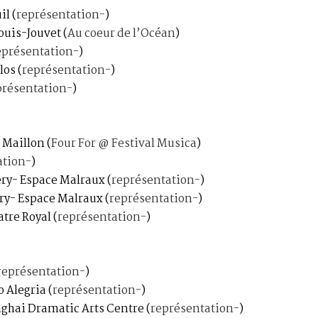
il
(
représentation-
)
Louis-Jouvet
(
Au coeur de l’Océan
)
eprésentation-
)
llos
(
représentation-
)
présentation-
)
u Maillon
(
Four For @ Festival Musica
)
ation-
)
ry- Espace Malraux
(
représentation-
)
ry- Espace Malraux
(
représentation-
)
atre Royal
(
représentation-
)
représentation-
)
ro Alegria
(
représentation-
)
nghai Dramatic Arts Centre
(
représentation-
)