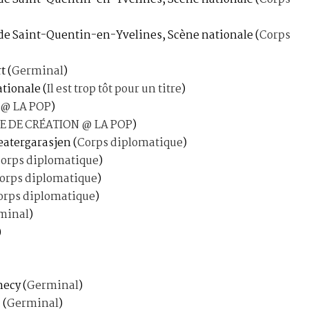
 de Saint-Quentin-en-Yvelines, Scène nationale
(
Corps
rt
(
Germinal
)
Nationale
(
Il est trop tôt pour un titre
)
 @ LA POP
)
E DE CRÉATION @ LA POP
)
Teatergarasjen
(
Corps diplomatique
)
orps diplomatique
)
orps diplomatique
)
orps diplomatique
)
minal
)
)
nnecy
(
Germinal
)
a
(
Germinal
)