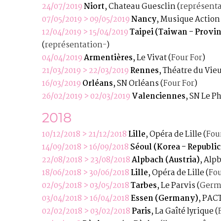
24/07/2019
Niort
, Chateau Guesclin
(
représenta
07/05/2019 > 09/05/2019
Nancy
, Musique Actio
12/04/2019 > 15/04/2019
Taipei (Taiwan - Provin
(
représentation-
)
04/04/2019
Armentières
, Le Vivat
(
Four For
)
21/03/2019 > 22/03/2019
Rennes
, Théatre du Vi
16/03/2019
Orléans
, SN Orléans
(
Four For
)
26/02/2019 > 02/03/2019
Valenciennes
, SN Le P
2018
10/12/2018 > 21/12/2018
Lille
, Opéra de Lille
(
Fou
14/09/2018 > 16/09/2018
Séoul (Korea - Republic
22/08/2018 > 23/08/2018
Alpbach (Austria)
, Alp
18/06/2018 > 30/06/2018
Lille
, Opéra de Lille
(
Fou
02/05/2018 > 03/05/2018
Tarbes
, Le Parvis
(
Germ
03/04/2018 > 16/04/2018
Essen (Germany)
, PAC
02/02/2018 > 03/02/2018
Paris
, La Gaîté lyrique
(