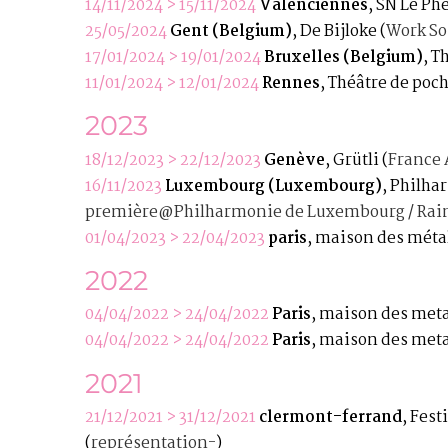
14/11/2024 > 15/11/2024
Valenciennes
, SN Le Ph
25/05/2024
Gent (Belgium)
, De Bijloke
(
Work So
17/01/2024 > 19/01/2024
Bruxelles (Belgium)
, T
11/01/2024 > 12/01/2024
Rennes
, Théâtre de poc
2023
18/12/2023 > 22/12/2023
Genève
, Grütli
(
France 
16/11/2023
Luxembourg (Luxembourg)
, Philh
première@Philharmonie de Luxembourg / Rainy
01/04/2023 > 22/04/2023
paris
, maison des méta
2022
04/04/2022 > 24/04/2022
Paris
, maison des met
04/04/2022 > 24/04/2022
Paris
, maison des met
2021
21/12/2021 > 31/12/2021
clermont-ferrand
, Fes
(
représentation-
)