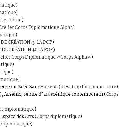
matique
)
matique
)
(
Germinal
)
Atelier Corps Diplomatique Alpha
)
matique
)
 DE CRÉATION @ LA POP
)
 DE CRÉATION @ LA POP
)
telier Corps Diplomatique «Corps Alpha»
)
atique
)
tique
)
omatique
)
Vierge du lycée Saint-Joseph
(
Il est trop tôt pour un titre
)
)
, Arsenic, centre d'art scénique contemporain
(
Corps
ps diplomatique
)
 Espace des Arts
(
Corps diplomatique
)
 diplomatique
)