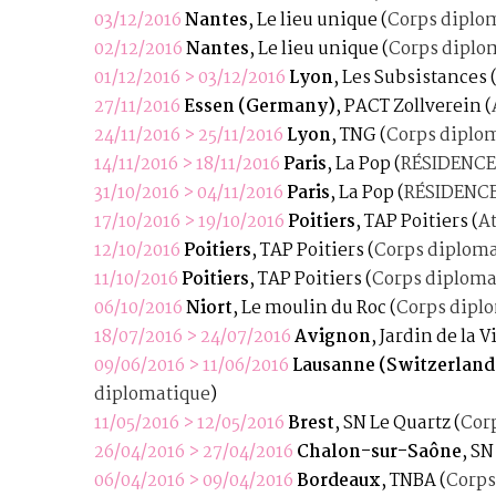
03/12/2016
Nantes
, Le lieu unique
(
Corps diplo
02/12/2016
Nantes
, Le lieu unique
(
Corps diplo
01/12/2016 > 03/12/2016
Lyon
, Les Subsistances
27/11/2016
Essen (Germany)
, PACT Zollverein
(
24/11/2016 > 25/11/2016
Lyon
, TNG
(
Corps diplo
14/11/2016 > 18/11/2016
Paris
, La Pop
(
RÉSIDENCE
31/10/2016 > 04/11/2016
Paris
, La Pop
(
RÉSIDENCE
17/10/2016 > 19/10/2016
Poitiers
, TAP Poitiers
(
A
12/10/2016
Poitiers
, TAP Poitiers
(
Corps diplom
11/10/2016
Poitiers
, TAP Poitiers
(
Corps diploma
06/10/2016
Niort
, Le moulin du Roc
(
Corps dipl
18/07/2016 > 24/07/2016
Avignon
, Jardin de la 
09/06/2016 > 11/06/2016
Lausanne (Switzerland
diplomatique
)
11/05/2016 > 12/05/2016
Brest
, SN Le Quartz
(
Cor
26/04/2016 > 27/04/2016
Chalon-sur-Saône
, SN
06/04/2016 > 09/04/2016
Bordeaux
, TNBA
(
Corps