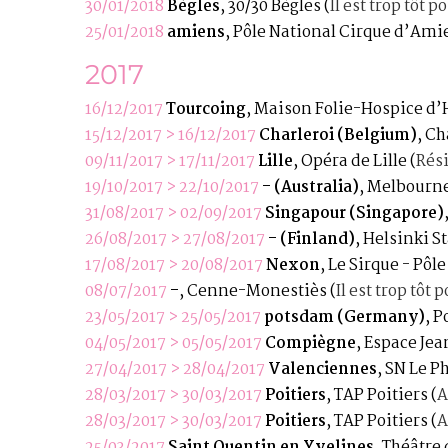
30/01/2018
Bègles
, 30/30 Bègles
(
Il est trop tôt p
25/01/2018
amiens
, Pôle National Cirque d’Am
2017
16/12/2017
Tourcoing
, Maison Folie-Hospice d
15/12/2017 > 16/12/2017
Charleroi (Belgium)
, C
09/11/2017 > 17/11/2017
Lille
, Opéra de Lille
(
Rési
19/10/2017 > 22/10/2017
- (Australia)
, Melbourne
31/08/2017 > 02/09/2017
Singapour (Singapore)
26/08/2017 > 27/08/2017
- (Finland)
, Helsinki S
17/08/2017 > 20/08/2017
Nexon
, Le Sirque - Pôl
08/07/2017
-
, Cenne-Monestiès
(
Il est trop tôt 
23/05/2017 > 25/05/2017
potsdam (Germany)
, 
04/05/2017 > 05/05/2017
Compiègne
, Espace Je
27/04/2017 > 28/04/2017
Valenciennes
, SN Le P
28/03/2017 > 30/03/2017
Poitiers
, TAP Poitiers
(
A
28/03/2017 > 30/03/2017
Poitiers
, TAP Poitiers
(
A
25/03/2017
Saint Quentin en Yvelines
, Théâtre