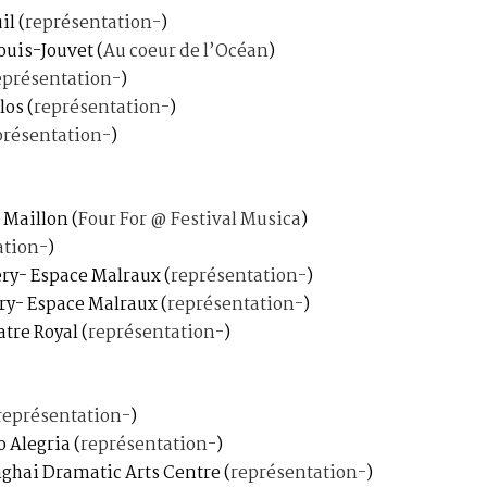
il
(
représentation-
)
Louis-Jouvet
(
Au coeur de l’Océan
)
eprésentation-
)
llos
(
représentation-
)
présentation-
)
u Maillon
(
Four For @ Festival Musica
)
ation-
)
ry- Espace Malraux
(
représentation-
)
ry- Espace Malraux
(
représentation-
)
atre Royal
(
représentation-
)
représentation-
)
ro Alegria
(
représentation-
)
nghai Dramatic Arts Centre
(
représentation-
)