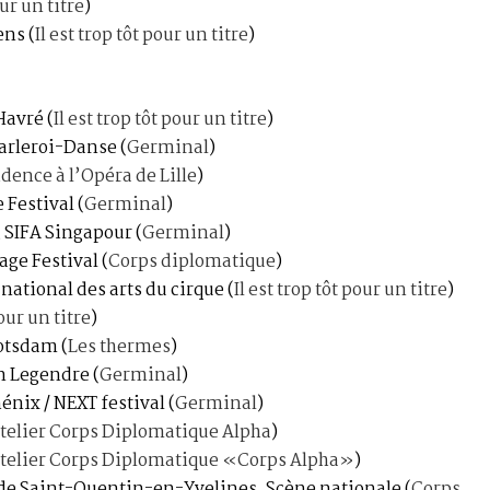
our un titre
)
iens
(
Il est trop tôt pour un titre
)
’Havré
(
Il est trop tôt pour un titre
)
harleroi-Danse
(
Germinal
)
dence à l’Opéra de Lille
)
 Festival
(
Germinal
)
, SIFA Singapour
(
Germinal
)
tage Festival
(
Corps diplomatique
)
e national des arts du cirque
(
Il est trop tôt pour un titre
)
pour un titre
)
Potsdam
(
Les thermes
)
an Legendre
(
Germinal
)
hénix / NEXT festival
(
Germinal
)
telier Corps Diplomatique Alpha
)
telier Corps Diplomatique «Corps Alpha»
)
 de Saint-Quentin-en-Yvelines, Scène nationale
(
Corps