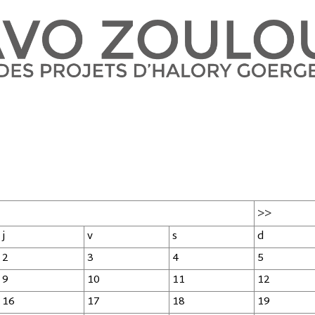
>>
j
v
s
d
2
3
4
5
9
10
11
12
16
17
18
19