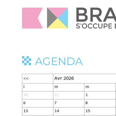
AGENDA
<<
Avr 2026
l
m
m
30
31
1
6
7
8
13
14
15