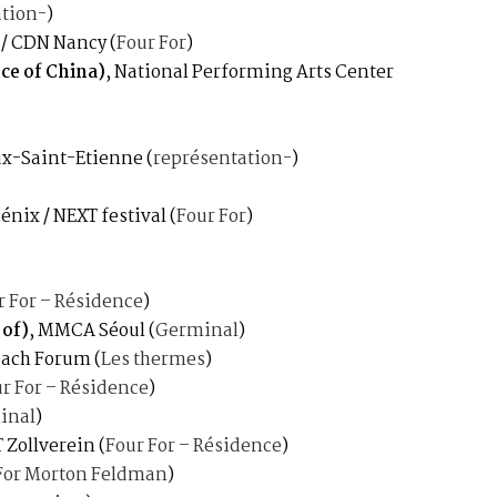
tion-
)
n / CDN Nancy
(
Four For
)
ce of China)
, National Performing Arts Center
eux-Saint-Etienne
(
représentation-
)
hénix / NEXT festival
(
Four For
)
r For – Résidence
)
 of)
, MMCA Séoul
(
Germinal
)
bach Forum
(
Les thermes
)
r For – Résidence
)
inal
)
T Zollverein
(
Four For – Résidence
)
For Morton Feldman
)