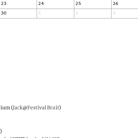
23
24
25
26
30
1
2
3
arium
(
Jack@Festival Bruit
)
)