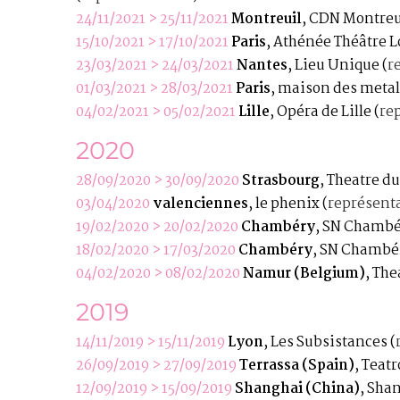
24/11/2021 > 25/11/2021
Montreuil
, CDN Montreu
15/10/2021 > 17/10/2021
Paris
, Athénée Théâtre 
23/03/2021 > 24/03/2021
Nantes
, Lieu Unique
(
r
01/03/2021 > 28/03/2021
Paris
, maison des meta
04/02/2021 > 05/02/2021
Lille
, Opéra de Lille
(
re
2020
28/09/2020 > 30/09/2020
Strasbourg
, Theatre d
03/04/2020
valenciennes
, le phenix
(
représent
19/02/2020 > 20/02/2020
Chambéry
, SN Chambé
18/02/2020 > 17/03/2020
Chambéry
, SN Chambé
04/02/2020 > 08/02/2020
Namur (Belgium)
, The
2019
14/11/2019 > 15/11/2019
Lyon
, Les Subsistances
(
26/09/2019 > 27/09/2019
Terrassa (Spain)
, Teat
12/09/2019 > 15/09/2019
Shanghai (China)
, Sha