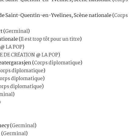
 de Saint-Quentin-en-Yvelines, Scène nationale
(
Corps
rt
(
Germinal
)
Nationale
(
Il est trop tôt pour un titre
)
 @ LA POP
)
E DE CRÉATION @ LA POP
)
Teatergarasjen
(
Corps diplomatique
)
orps diplomatique
)
orps diplomatique
)
orps diplomatique
)
minal
)
)
nnecy
(
Germinal
)
a
(
Germinal
)