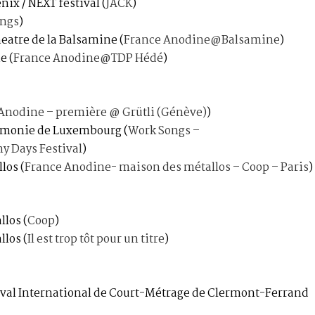
énix / NEXT festival
(
JACK
)
ngs
)
heatre de la Balsamine
(
France Anodine@Balsamine
)
he
(
France Anodine@TDP Hédé
)
Anodine – première @ Grütli (Génève)
)
armonie de Luxembourg
(
Work Songs –
 Days Festival
)
llos
(
France Anodine- maison des métallos – Coop – Paris
)
allos
(
Coop
)
allos
(
Il est trop tôt pour un titre
)
tival International de Court-Métrage de Clermont-Ferrand