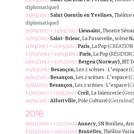
diplomatique
)
23/03/2017
Saint Quentin en Yvelines
, Théâtre
diplomatique
)
21/03/2017 > 23/03/2017
Lieusaint
, Theatre Séna
21/03/2017
Saint-Brieuc
, La Passerelle, scène 
11/03/2017 > 12/03/2017
Paris
, La Pop
(
CRÉATION
27/02/2017 > 10/03/2017
Paris
, La Pop
(
RÉSIDENC
10/02/2017 > 11/02/2017
Bergen (Norway)
, BIT 
02/02/2017
Besançon
, Les 2 scènes : L'espace
(
C
01/02/2017
Besançon
, Les 2 scènes : L'espace
(
C
31/01/2017
Besançon
, Les 2 scènes : L'espace
(
C
12/01/2017 > 13/01/2017
Creil
, La faïencerie
(
Ger
06/01/2017
Alfortville
, Pole Culturel
(
Germinal
2016
16/12/2016 > 17/12/2016
Annecy
, SN Bonlieu, A
07/12/2016 > 10/12/2016
Bruxelles
, Théâtre Vari