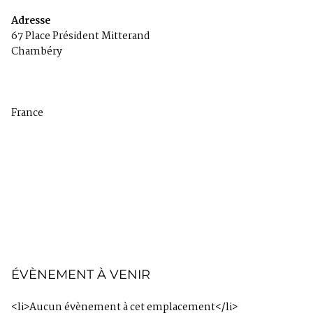
Adresse
67 Place Président Mitterand
u
Chambéry
n
d
e
f
i
France
n
e
d
ÉVÈNEMENT À VENIR
<li>Aucun évènement à cet emplacement</li>