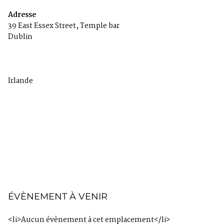
Adresse
39 East Essex Street, Temple bar
u
Dublin
n
d
e
f
i
Irlande
n
e
d
ÉVÈNEMENT À VENIR
<li>Aucun évènement à cet emplacement</li>