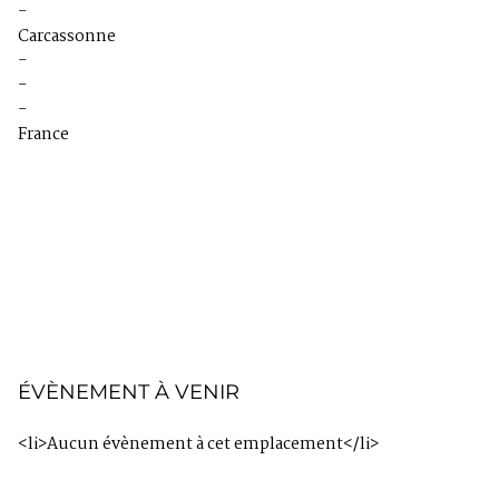
-
u
Carcassonne
n
-
d
-
e
f
-
i
France
n
e
d
ÉVÈNEMENT À VENIR
<li>Aucun évènement à cet emplacement</li>